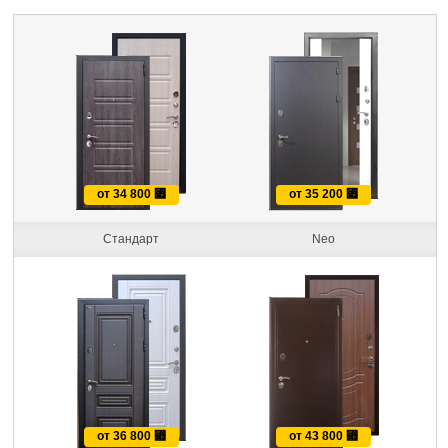
от 34 800
⃏
от 35 200
⃏
Стандарт
Neo
от 36 800
⃏
от 43 800
⃏