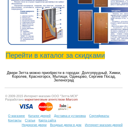
Перейти в каталог за скидками
Двери Зетта можно приобрести в городах:
Долгопрудный
,
Химки
,
Королев
,
Красногорск
,
Мытищи
,
Одинцово
,
Сергиев Посад
,
Зеленоград
© 2009-2015 Интернет-магазин ООО "Зетта МСК"
Разработано
маркетинговым агентством iMarcom
О магазине
Каталог дверей
Доставка и установка
Сертификаты
Контакты
Статьи
Карта сайта
Недорогие двери
Входные двери в дом
Интернет-магазин дверей