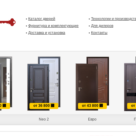
Каталог дверей
Технологии и производст
Фурнитура и комплектующие
Для дилеров
Доставка и установка
Контакты
00
⃏
от 36 800
⃏
от 43 800
⃏
от
Neo 2
Евро
П