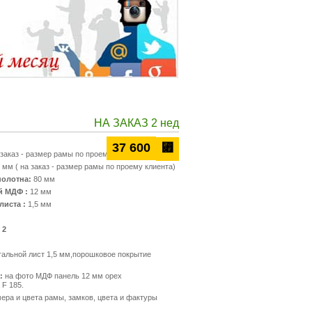
НА ЗАКАЗ 2 нед
37 600
⃏
заказ - размер рамы по проему клиента)
 мм ( на заказ - размер рамы по проему клиента)
полотна:
80 мм
й МДФ :
12 мм
листа :
1,5 мм
 2
альной лист 1,5 мм,порошковое покрытие
:
на фото МДФ панель 12 мм орех
 F 185.
ера и цвета рамы, замков, цвета и фактуры