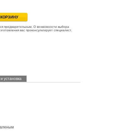
ся предварительным. О возможности выбора
зготовления вас проконсультирует специалист.
 и установка
каленым