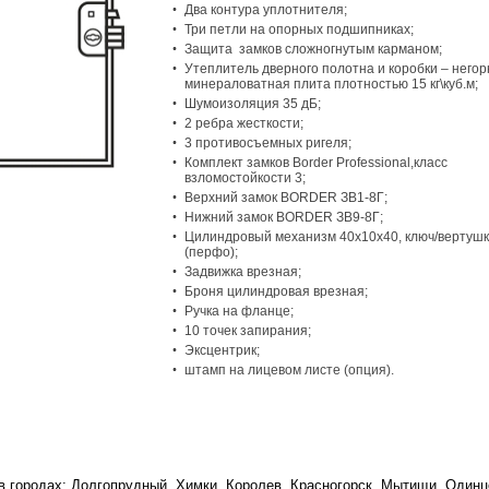
Два контура уплотнителя;
Три петли на опорных подшипниках;
Защита замков сложногнутым карманом;
Утеплитель дверного полотна и коробки – него
минераловатная плита плотностью 15 кг\куб.м;
Шумоизоляция 35 дБ;
2 ребра жесткости;
3 противосъемных ригеля;
Комплект замков Border Professional,класс
взломостойкости 3;
Верхний замок BORDER ЗВ1-8Г;
Нижний замок BORDER ЗВ9-8Г;
Цилиндровый механизм 40х10х40, ключ/вертуш
(перфо);
Задвижка врезная;
Броня цилиндровая врезная;
Ручка на фланце;
10 точек запирания;
Эксцентрик;
штамп на лицевом листе (опция).
в городах:
Долгопрудный
,
Химки
,
Королев
,
Красногорск
,
Мытищи
,
Одинц