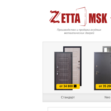
Производство и продажа входных
металлических дверей
от 34 800
⃏
от 35 2
Стандарт
Neo