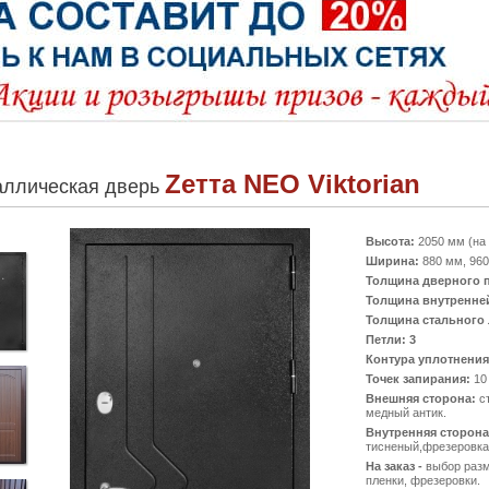
Zeттa NEO Viktorian
аллическая дверь
Высота:
2050 мм (на 
Ширина:
880 мм, 960
Толщина дверного 
Толщина внутренне
Толщина стального 
Петли: 3
Контура уплотнения
Точек запирания:
10
Внешняя сторона:
ст
медный антик.
Внутренняя сторона
тисненый,фрезеровка
На заказ -
выбор разм
пленки, фрезеровки.