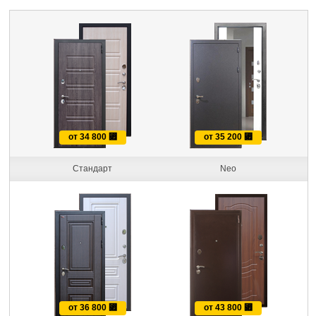
от 34 800
⃏
от 35 200
⃏
Стандарт
Neo
от 36 800
⃏
от 43 800
⃏