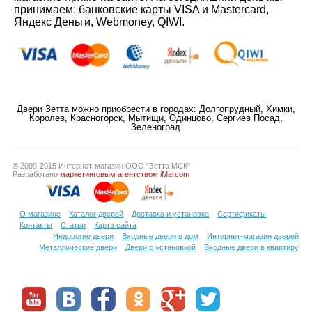
принимаем: банковские карты VISA и Mastercard,
Яндекс Деньги, Webmoney, QIWI.
Двери Зетта можно приобрести в городах:
Долгопрудный
,
Химки
,
Королев
,
Красногорск
,
Мытищи
,
Одинцово
,
Сергиев Посад
,
Зеленоград
© 2009-2015 Интернет-магазин ООО "Зетта МСК"
Разработано
маркетинговым агентством iMarcom
О магазине
Каталог дверей
Доставка и установка
Сертификаты
Контакты
Статьи
Карта сайта
Недорогие двери
Входные двери в дом
Интернет-магазин дверей
Металлические двери
Двери с установкой
Входные двери в квартиру