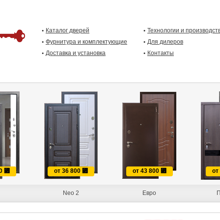
Каталог дверей
Технологии и производст
Фурнитура и комплектующие
Для дилеров
Доставка и установка
Контакты
00
⃏
от 36 800
⃏
от 43 800
⃏
от
Neo 2
Евро
П