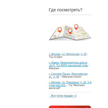
Где посмотреть?
г. Москва, ул. Митинская, д. 25
-
ТЦ «Соби»
г. Химки, Ленинградское шоссе
,вл 5 ,ТЦ ЛИГА,цокольный этаж.
-
Магазин
г. Сергиев-Посад, Ярославское
ш., д. 4в
- «Магазин Окон»
г. Москва, ул. Пришвина, д. 26 ,2-й
этаж,пав D22.
- ТЦ "Миллион
мелочей"
Все точки продаж