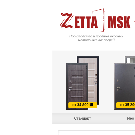
Производство и продажа входных
металлических дверей
от 34 800
⃏
от 35 2
Стандарт
Neo