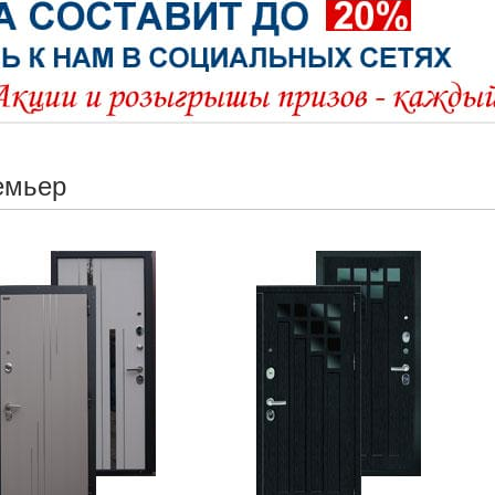
емьер