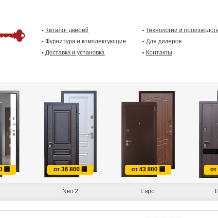
Каталог дверей
Технологии и производст
Фурнитура и комплектующие
Для дилеров
Доставка и установка
Контакты
00
⃏
от 36 800
⃏
от 43 800
⃏
от
Neo 2
Евро
П