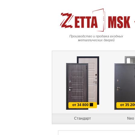
Производство и продажа входных
металлических дверей
от 34 800
⃏
от 35 2
Стандарт
Neo