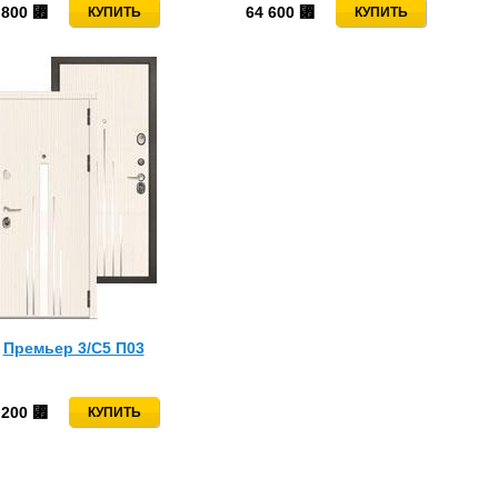
 800
64 600
⃏
⃏
Премьер 3/С5 П03
 200
⃏