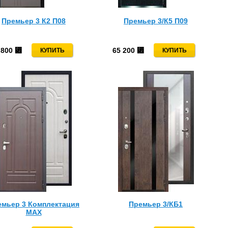
Премьер 3 К2 П08
Премьер 3/К5 П09
 800
65 200
⃏
⃏
емьер 3 Комплектация
Премьер 3/КБ1
MAX