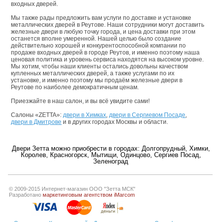
входных дверей.
Мы также рады предложить вам услуги по доставке и установке
металлических дверей в Реутове. Наши сотрудники могут доставить
железные двери в любую точку города, и цена доставки при этом
останется вполне умеренной. Нашей целью было создание
действительно хорошей и конкурентоспособной компании по
продаже входных дверей в городе Реутов, и именно поэтому наша
ценовая политика и уровень сервиса находятся на высоком уровне.
Мы хотим, чтобы наши клиенты остались довольны качеством
купленных металлических дверей, а также услугами по их
установке, и именно поэтому мы продаём железные двери в
Реутове по наиболее демократичным ценам.
Приезжайте в наш салон, и вы всё увидите сами!
Салоны «ZETTA»:
двери в Химках
,
двери в Сергиевом Посаде
,
двери в Дмитрове
и в других городах Москвы и области.
Двери Зетта можно приобрести в городах:
Долгопрудный
,
Химки
,
Королев
,
Красногорск
,
Мытищи
,
Одинцово
,
Сергиев Посад
,
Зеленоград
© 2009-2015 Интернет-магазин ООО "Зетта МСК"
Разработано
маркетинговым агентством iMarcom