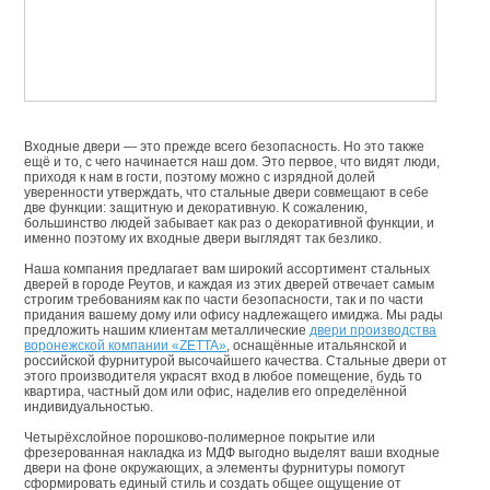
Входные двери — это прежде всего безопасность. Но это также
ещё и то, с чего начинается наш дом. Это первое, что видят люди,
приходя к нам в гости, поэтому можно с изрядной долей
уверенности утверждать, что стальные двери совмещают в себе
две функции: защитную и декоративную. К сожалению,
большинство людей забывает как раз о декоративной функции, и
именно поэтому их входные двери выглядят так безлико.
Наша компания предлагает вам широкий ассортимент стальных
дверей в городе Реутов, и каждая из этих дверей отвечает самым
строгим требованиям как по части безопасности, так и по части
придания вашему дому или офису надлежащего имиджа. Мы рады
предложить нашим клиентам металлические
двери производства
воронежской компании «ZETTA»
, оснащённые итальянской и
российской фурнитурой высочайшего качества. Стальные двери от
этого производителя украсят вход в любое помещение, будь то
квартира, частный дом или офис, наделив его определённой
индивидуальностью.
Четырёхслойное порошково-полимерное покрытие или
фрезерованная накладка из МДФ выгодно выделят ваши входные
двери на фоне окружающих, а элементы фурнитуры помогут
сформировать единый стиль и создать общее ощущение от