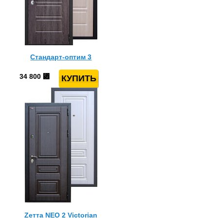
Стандарт-оптим 3
34 800
⃏
Zeттa NEO 2 Victorian