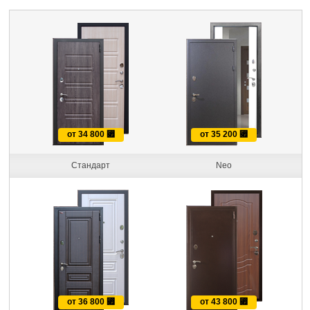
от 34 800
⃏
от 35 200
⃏
Стандарт
Neo
от 36 800
⃏
от 43 800
⃏