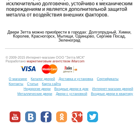
исключительно долговечно, устойчиво к механическим
повреждениям и является дополнительной защитой
металла от воздействия внешних факторов.
Двери Зетта можно приобрести в городах:
Долгопрудный
,
Химки
,
Королев
,
Красногорск
,
Мытищи
,
Одинцово
,
Сергиев Посад
,
Зеленоград
© 2009-2015 Интернет-магазин ООО "Зетта МСК"
Разработано
маркетинговым агентством iMarcom
О магазине
Каталог дверей
Доставка и установка
Сертификаты
Контакты
Статьи
Карта сайта
Недорогие двери
Входные двери в дом
Интернет-магазин дверей
Металлические двери
Двери с установкой
Входные двери в квартиру