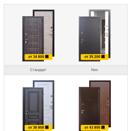
от 34 800
⃏
от 35 200
⃏
Стандарт
Neo
от 36 800
⃏
от 43 800
⃏